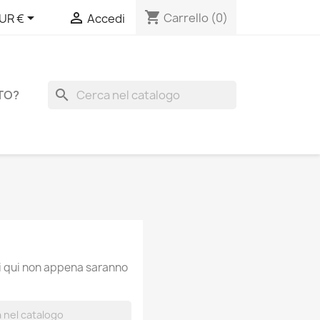
shopping_cart


Carrello
(0)
UR €
Accedi
search
TO?
ti qui non appena saranno