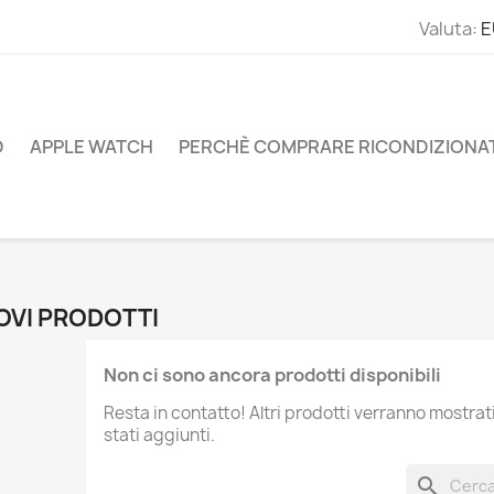
Valuta:
E
D
APPLE WATCH
PERCHÈ COMPRARE RICONDIZIONA
OVI PRODOTTI
Non ci sono ancora prodotti disponibili
Resta in contatto! Altri prodotti verranno mostra
stati aggiunti.
search